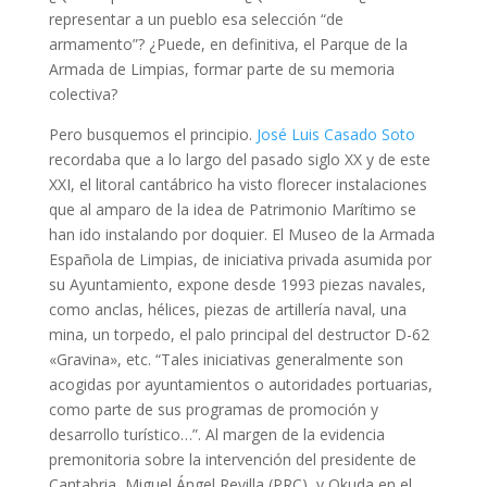
representar a un pueblo esa selección “de
armamento”? ¿Puede, en definitiva, el Parque de la
Armada de Limpias, formar parte de su memoria
colectiva?
Pero busquemos el principio.
José Luis Casado Soto
recordaba que a lo largo del pasado siglo XX y de este
XXI, el litoral cantábrico ha visto florecer instalaciones
que al amparo de la idea de Patrimonio Marítimo se
han ido instalando por doquier. El Museo de la Armada
Española de Limpias, de iniciativa privada asumida por
su Ayuntamiento, expone desde 1993 piezas navales,
como anclas, hélices, piezas de artillería naval, una
mina, un torpedo, el palo principal del destructor D-62
«Gravina», etc. “Tales iniciativas generalmente son
acogidas por ayuntamientos o autoridades portuarias,
como parte de sus programas de promoción y
desarrollo turístico…”. Al margen de la evidencia
premonitoria sobre la intervención del presidente de
Cantabria, Miguel Ángel Revilla (PRC), y Okuda en el