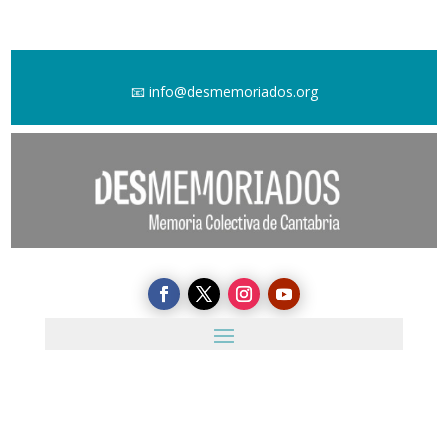
📧
info@desmemoriados.org