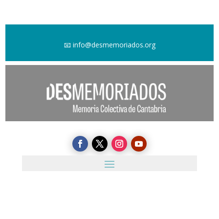
📧
info@desmemoriados.org