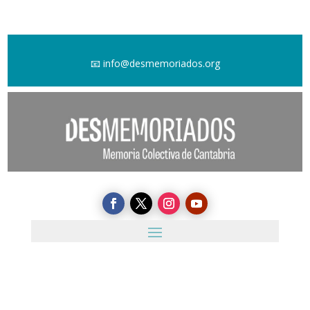
📧
info@desmemoriados.org