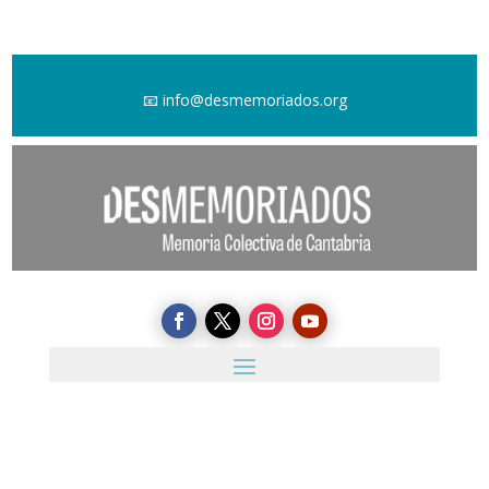
📧
info@desmemoriados.org