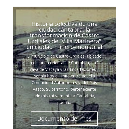
Historia colectiva de una
ciudad cántabra: la
transformación de Castro
Urdiales de “Villa Marinera”
en ciudad minero-industrial
El municipio de Castro Urdiales, ubicado
en el confín oriental de Cantabria, en “la
raya de Vizcaya y las Encartaciones”,
señala hoy el límite entre aquella
Comunidad Autónoma y la del País
Vasco. Su territorio, perteneciente
administrativamente a Cantabria,
podría...
Documento del mes