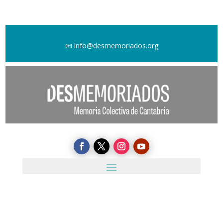
📧
info@desmemoriados.org