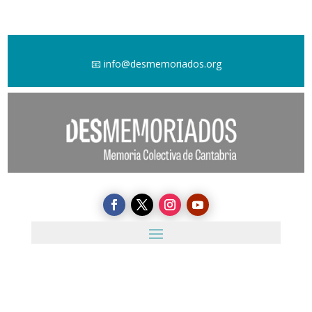
📧
info@desmemoriados.org