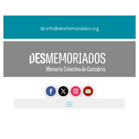
📧
info@desmemoriados.org