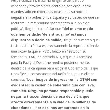
Felipe González, máximo dirigente del partido
vencedor y próximo presidente de gobierno, había
manifestado en reiteradas ocasiones su notoria
negativa a la adhesión de España y su deseo de que se
realizara un referéndum “por respeto a la opinión
pública”, llegando a señalar que
“del mismo modo
que hemos dicho ‘de entrada, no’ estamos
dispuestos a decir ‘de salida, si”
(el documento que
ilustra esta crónica es precisamente la reproducción de
una octavilla que el PSOE lanzó en 1982 con su
famoso “OTAN, de entrada NO, y que la Asamblea
para la Paz y el Desarme reeditó posteriormente,
dentro de la campaña para exigir al Gobierno de Felipe
González la convocatoria del Referéndum. En ella se
concluía:
“Los riesgos de ingresar en
la OTAN
son
evidentes; la cesión de soberanía que conlleva,
también. Ninguna persona responsable puede
negar la trascendencia de esa decisión, que
afecta directamente a la vida de 36 millones de
ciudadanos… Por eso, nos amparamos en
la