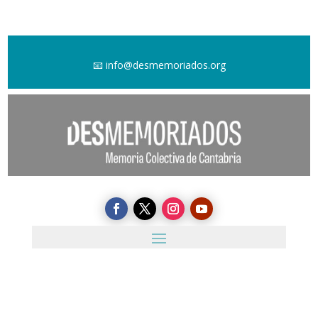
📧
info@desmemoriados.org