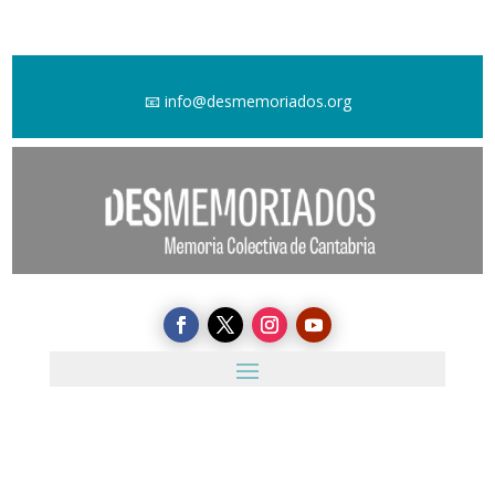
📧
info@desmemoriados.org