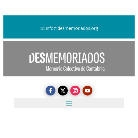
📧
info@desmemoriados.org