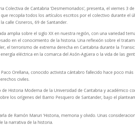
ia Colectiva de Cantabria ‘Desmemoriados’, presenta, el viernes 3 d
 que recopila todos los artículos escritos por el colectivo durante el ú
n la calle Cisneros, 69 de Santander.
da amplia sobre el siglo XX en nuestra región, con una variedad temá
esado en el conocimiento de la historia. Una reflexión sobre el tratam
, el terrorismo de extrema derecha en Cantabria durante la Transición
e energía eléctrica en la comarca del Asón-Agüera o la vida de las ge
aco Orellana, conocido activista cántabro fallecido hace poco más d
erechos civiles.
co de Historia Moderna de la Universidad de Cantabria y académico c
 sobre los orígenes del Barrio Pesquero de Santander, bajo el plantea
rla de Ramón Maruri ‘Historia, memoria y olvido. Unas consideraciones’
 la narrativa de la historia.