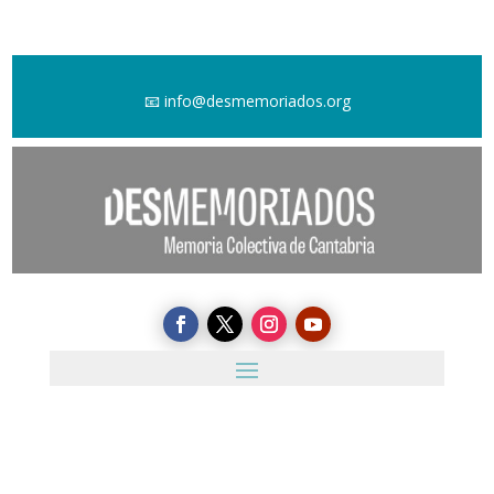
📧
info@desmemoriados.org