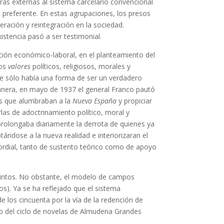
uras externas al sistema carcelario convencional
ón preferente. En estas agrupaciones, los presos
ración y reintegración en la sociedad.
istencia pasó a ser testimonial.
ación económico-laboral, en el planteamiento del
los
valores
políticos, religiosos, morales y
ue sólo había una forma de ser un verdadero
manera, en mayo de 1937 el general Franco pautó
ios que alumbraban a la
Nueva España
y propiciar
las de adoctrinamiento político, moral y
e prolongaba diariamente la derrota de quienes ya
tándose a la nueva realidad e interiorizaran el
mordial, tanto de sustento teórico como de apoyo
ecintos. No obstante, el modelo de campos
os). Ya se ha reflejado que el sistema
 los cincuenta por la vía de la redención de
tulo del ciclo de novelas de Almudena Grandes