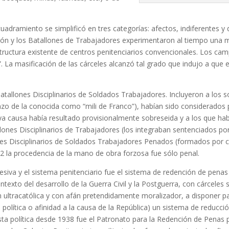
 encuadramiento se simplificó en tres categorías: afectos, indiferentes
ón y los Batallones de Trabajadores experimentaron al tiempo una mo
estructura existente de centros penitenciarios convencionales. Los 
La masificación de las cárceles alcanzó tal grado que indujo a que e
tallones Disciplinarios de Soldados Trabajadores. Incluyeron a los s
nzo de la conocida como “mili de Franco”), habían sido considerados 
a causa había resultado provisionalmente sobreseida y a los que habí
lones Disciplinarios de Trabajadores (los integraban sentenciados por 
ones Disciplinarios de Soldados Trabajadores Penados (formados por c
2 la procedencia de la mano de obra forzosa fue sólo penal.
resiva y el sistema penitenciario fue el sistema de redención de pena
 contexto del desarrollo de la Guerra Civil y la Postguerra, con cárcel
 ultracatólica y con afán pretendidamente moralizador, a disponer p
ón política o afinidad a la causa de la República) un sistema de reduc
sta política desde 1938 fue el Patronato para la Redención de Penas