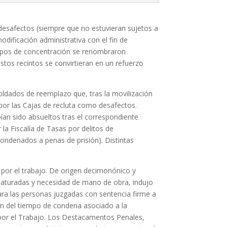
 y desafectos (siempre que no estuvieran sujetos a
dificación administrativa con el fin de
campos de concentración se renombraron
stos recintos se convirtieran en un refuerzo
oldados de reemplazo que, tras la movilización
por las Cajas de recluta como desafectos.
an sido absueltos tras el correspondiente
la Fiscalía de Tasas por delitos de
ondenados a penas de prisión). Distintas
s por el trabajo. De origen decimonónico y
es saturadas y necesidad de mano de obra, indujo
ara las personas juzgadas con sentencia firme a
ción del tiempo de condena asociado a la
 por el Trabajo. Los Destacamentos Penales,