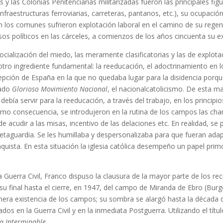
las Colonias Penitenciarias militarizadas fueron las principales fig
 infraestructuras ferroviarias, carreteras, pantanos, etc.), su ocupaci
n los comunes sufrieron explotación laboral en el camino de su regene
s políticos en las cárceles, a comienzos de los años cincuenta su ex
ocialización del miedo, las meramente clasificatorias y las de explot
otro ingrediente fundamental: la reeducación, el adoctrinamiento en 
cepción de España en la que no quedaba lugar para la disidencia porq
nado
Glorioso Movimiento Nacional
, el nacionalcatolicismo. De esta 
ebía servir para la reeducación, a través del trabajo, en los princip
omo consecuencia, se introdujeron en la rutina de los campos las char
 de acudir a las misas, incentivo de las delaciones etc. En realidad, s
 retaguardia. Se les humillaba y despersonalizaba para que fueran adap
quista. En esta situación la iglesia católica desempeño un papel pri
Guerra Civil, Franco dispuso la clausura de la mayor parte de los r
 su final hasta el cierre, en 1947, del campo de Miranda de Ebro (Burg
mera existencia de los campos; su sombra se alargó hasta la década de
ados en la Guerra Civil y en la inmediata Postguerra. Utilizando el tí
a Interminable
.