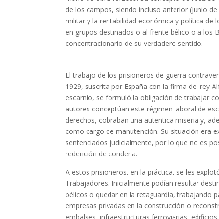
de los campos, siendo incluso anterior (junio d
militar y la rentabilidad económica y política de
en grupos destinados o al frente bélico o a los B
concentracionario de su verdadero sentido.
El trabajo de los prisioneros de guerra contrave
1929, suscrita por España con la firma del rey A
escarnio, se formuló la obligación de trabajar 
autores conceptúan este régimen laboral de escl
derechos, cobraban una autentica miseria y, ade
como cargo de manutención. Su situación era ex
sentenciados judicialmente, por lo que no es po
redención de condena.
A estos prisioneros, en la práctica, se les explo
Trabajadores. Inicialmente podían resultar dest
bélicos o quedar en la retaguardia, trabajando 
empresas privadas en la construcción o reconstru
embalses, infraestructuras ferroviarias, edificios