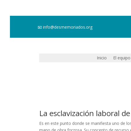
📧
info@desmemoriados.org
Inicio
El equipo
La esclavización laboral de
Es en este punto donde se manifiesta uno de lo
mano de obra forzosa. Su concepto de recurso ec