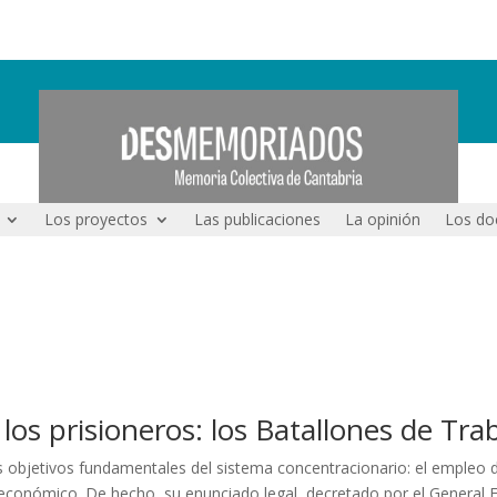
Los proyectos
Las publicaciones
La opinión
Los do
 los prisioneros: los Batallones de Tr
s objetivos fundamentales del sistema concentracionario: el empleo 
onómico. De hecho, su enunciado legal, decretado por el General Fran