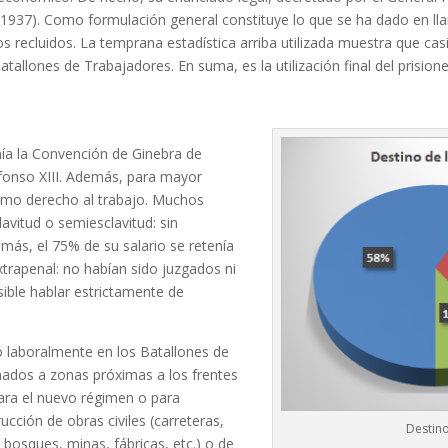
e 1937). Como formulación general constituye lo que se ha dado en lla
 los recluidos. La temprana estadística arriba utilizada muestra que ca
atallones de Trabajadores. En suma, es la utilización final del prisio
nía la Convención de Ginebra de
lfonso XIII. Además, para mayor
como derecho al trabajo. Muchos
avitud o semiesclavitud: sin
más, el 75% de su salario se retenía
trapenal: no habían sido juzgados ni
sible hablar estrictamente de
tó laboralmente en los Batallones de
inados a zonas próximas a los frentes
para el nuevo régimen o para
cción de obras civiles (carreteras,
Destino
, bosques, minas, fábricas, etc.) o de