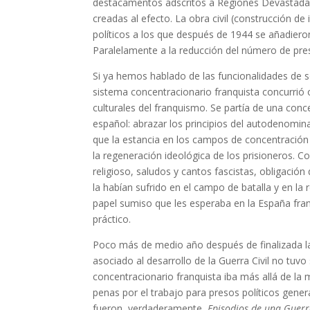
destacamentos adscritos a Regiones Devastadas y 
creadas al efecto. La obra civil (construcción de
políticos a los que después de 1944 se añadiero
Paralelamente a la reducción del número de preso
Si ya hemos hablado de las funcionalidades de s
sistema concentracionario franquista concurrió 
culturales del franquismo. Se partía de una con
español: abrazar los principios del autodenomi
que la estancia en los campos de concentración d
la regeneración ideológica de los prisioneros. C
religioso, saludos y cantos fascistas, obligación
la habían sufrido en el campo de batalla y en la
papel sumiso que les esperaba en la España fran
práctico.
Poco más de medio año después de finalizada la 
asociado al desarrollo de la Guerra Civil no tuvo
concentracionario franquista iba más allá de la 
penas por el trabajo para presos políticos gener
fueron, verdaderamente,
Episodios de una Guerr