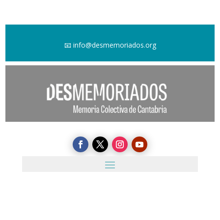
📧
info@desmemoriados.org