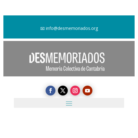
📧
info@desmemoriados.org