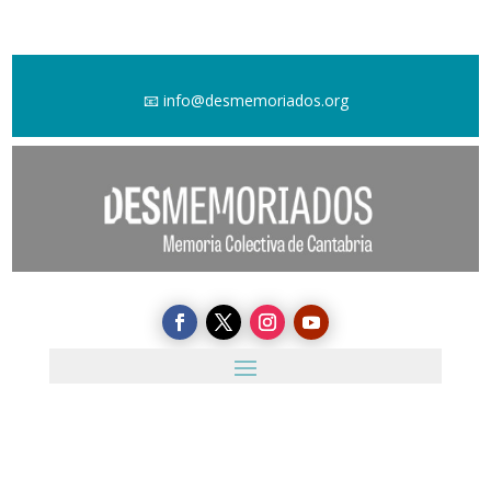
📧
info@desmemoriados.org