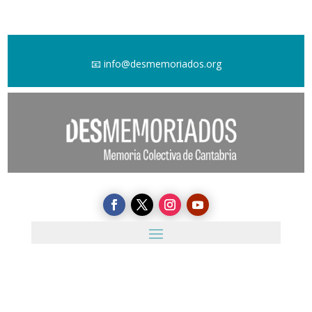
📧
info@desmemoriados.org