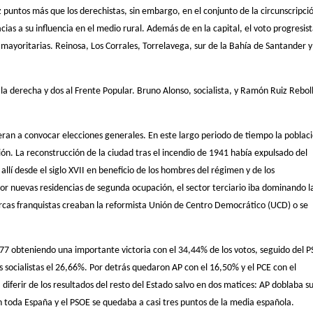
z puntos más que los derechistas, sin embargo, en el conjunto de la circunscripci
cias a su influencia en el medio rural. Además de en la capital, el voto progresist
n mayoritarias. Reinosa, Los Corrales, Torrelavega, sur de la Bahía de Santander y
 la derecha y dos al Frente Popular. Bruno Alonso, socialista, y Ramón Ruiz Rebol
eran a convocar elecciones generales. En este largo periodo de tiempo la poblac
n. La reconstrucción de la ciudad tras el incendio de 1941 había expulsado del
llí desde el siglo XVII en beneficio de los hombres del régimen y de los
or nuevas residencias de segunda ocupación, el sector terciario iba dominando l
rarcas franquistas creaban la reformista Unión de Centro Democrático (UCD) o se
77 obteniendo una importante victoria con el 34,44% de los votos, seguido del 
 socialistas el 26,66%. Por detrás quedaron AP con el 16,50% y el PCE con el
diferir de los resultados del resto del Estado salvo en dos matices: AP doblaba s
 toda España y el PSOE se quedaba a casi tres puntos de la media española.