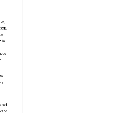
les,
PSOE,
que
e lo
puede
n
cho
ora
 casi
a cabo