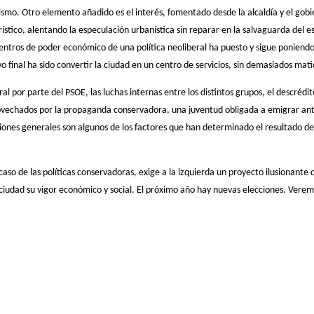
nismo. Otro elemento añadido es el interés, fomentado desde la alcaldía y el gob
rístico, alentando la especulación urbanística sin reparar en la salvaguarda del e
 centros de poder económico de una política neoliberal ha puesto y sigue poniend
o final ha sido convertir la ciudad en un centro de servicios, sin demasiados mati
al por parte del PSOE, las luchas internas entre los distintos grupos, el descrédit
ovechados por la propaganda conservadora, una juventud obligada a emigrar ant
cciones generales son algunos de los factores que han determinado el resultado de
caso de las políticas conservadoras, exige a la izquierda un proyecto ilusionante 
 ciudad su vigor económico y social. El próximo año hay nuevas elecciones. Verem