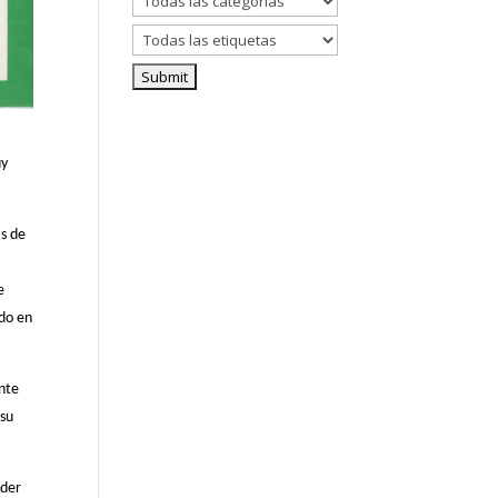
uy
as de
e
ado en
ante
 su
nder