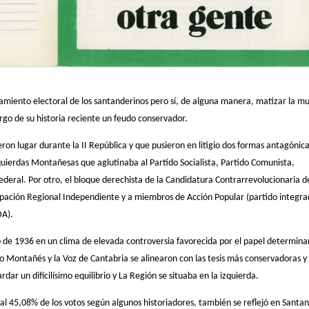
tamiento electoral de los santanderinos pero sí, de alguna manera, matizar la m
argo de su historia reciente un feudo conservador.
eron lugar durante la II República y que pusieron en litigio dos formas antagónic
zquierdas Montañesas que aglutinaba al Partido Socialista, Partido Comunista,
deral. Por otro, el bloque derechista de la Candidatura Contrarrevolucionaria d
upación Regional Independiente y a miembros de Acción Popular (partido integr
DA).
o de 1936 en un clima de elevada controversia favorecida por el papel determin
io Montañés y la Voz de Cantabria se alinearon con las tesis más conservadoras y
dar un dificilísimo equilibrio y La Región se situaba en la izquierda.
 al 45,08% de los votos según algunos historiadores, también se reflejó en Santa