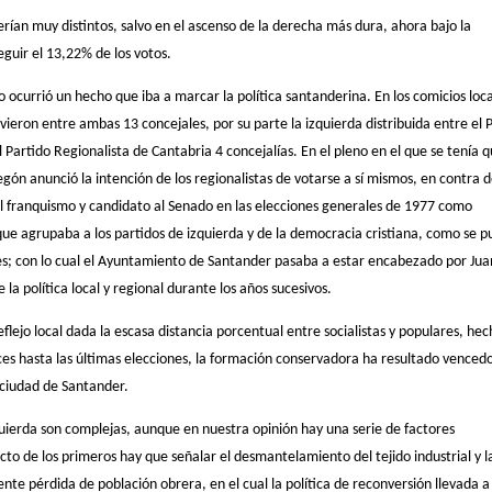
rían muy distintos, salvo en el ascenso de la derecha más dura, ahora bajo la
guir el 13,22% de los votos.
ocurrió un hecho que iba a marcar la política santanderina. En los comicios loca
eron entre ambas 13 concejales, por su parte la izquierda distribuida entre el 
l Partido Regionalista de Cantabria 4 concejalías. En el pleno en el que se tenía 
egón anunció la intención de los regionalistas de votarse a sí mismos, en contra d
 al franquismo y candidato al Senado en las elecciones generales de 1977 como
e agrupaba a los partidos de izquierda y de la democracia cristiana, como se 
es; con lo cual el Ayuntamiento de Santander pasaba a estar encabezado por Jua
 política local y regional durante los años sucesivos.
eflejo local dada la escasa distancia porcentual entre socialistas y populares, he
ces hasta las últimas elecciones, la formación conservadora ha resultado venced
 ciudad de Santander.
zquierda son complejas, aunque en nuestra opinión hay una serie de factores
o de los primeros hay que señalar el desmantelamiento del tejido industrial y la
ente pérdida de población obrera, en el cual la política de reconversión llevada 