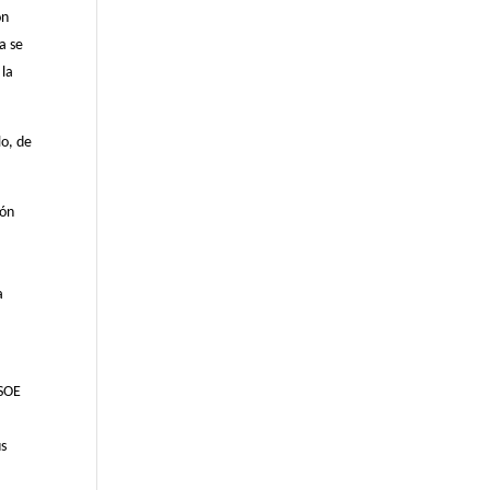
ón
a se
 la
lo, de
ión
a
PSOE
us