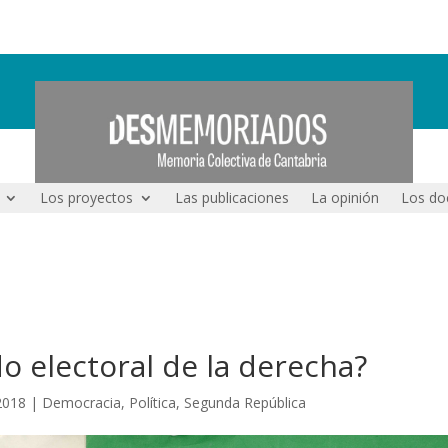
Los proyectos
Las publicaciones
La opinión
Los do
o electoral de la derecha?
2018
|
Democracia
,
Política
,
Segunda República