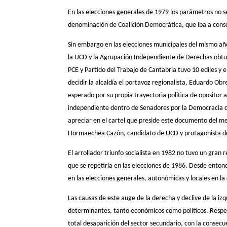
En las elecciones generales de 1979 los parámetros no se
denominación de Coalición Democrática, que iba a conse
Sin embargo en las elecciones municipales del mismo año 
la UCD y la Agrupación Independiente de Derechas obtuvi
PCE y Partido del Trabajo de Cantabria tuvo 10 ediles y e
decidir la alcaldía el portavoz regionalista, Eduardo Obr
esperado por su propia trayectoria política de opositor
independiente dentro de Senadores por la Democracia qu
apreciar en el cartel que preside este documento del m
Hormaechea Cazón, candidato de UCD y protagonista de la
El arrollador triunfo socialista en 1982 no tuvo un gran r
que se repetiría en las elecciones de 1986. Desde enton
en las elecciones generales, autonómicas y locales en la
Las causas de este auge de la derecha y declive de la i
determinantes, tanto económicos como políticos. Respect
total desaparición del sector secundario, con la consecu