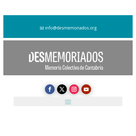
📧
info@desmemoriados.org