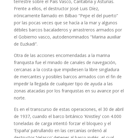
terrestre sobre el País Vasco, Cantabria y Asturias.
Frente a ellos, el destructor José Luis Díez,
irónicamente llamado en Bilbao “Pepe el del puerto”
por las pocas veces que se hacía a la mar y algunos
débiles barcos bacaladeros y arrastreros armados por
el Gobierno vasco, autodenominados “Marina auxiliar
de Euzkadi”.
Otra de las acciones encomendadas a la marina
franquista fue el minado de canales de navegación,
cercanas a la costa que impidiesen la libre singladura
de mercantes y posibles barcos armados con el fin de
impedir la llegada de cualquier tipo de ayuda a las
zonas atacadas por los franquistas en su avance por el
norte.
Es en el transcurso de estas operaciones, el 30 de abril
de 1937, cuando el barco británico ‘Knistley’ con 4.000
toneladas de carga intentó forzar el bloqueo y el
‘España’ patrullando en las cercanías ordenó al
destructor ‘Velasco’ detener al barco inglés, el cual