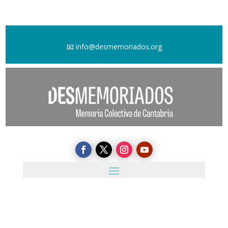
📧
info@desmemoriados.org