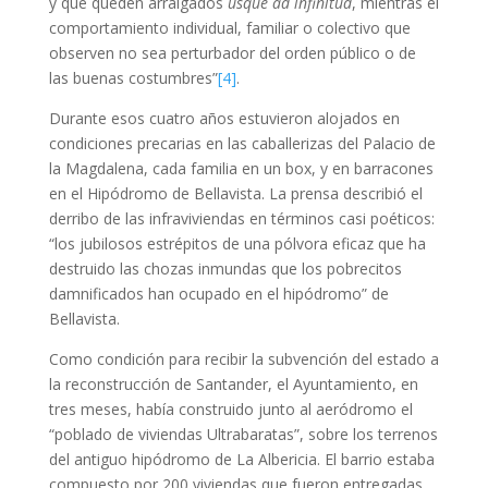
y que queden arraigados
usque ad infinitud
, mientras el
comportamiento individual, familiar o colectivo que
observen no sea perturbador del orden público o de
las buenas costumbres”
[4]
.
Durante esos cuatro años estuvieron alojados en
condiciones precarias en las caballerizas del Palacio de
la Magdalena, cada familia en un box, y en barracones
en el Hipódromo de Bellavista. La prensa describió el
derribo de las infraviviendas en términos casi poéticos:
“los jubilosos estrépitos de una pólvora eficaz que ha
destruido las chozas inmundas que los pobrecitos
damnificados han ocupado en el hipódromo” de
Bellavista.
Como condición para recibir la subvención del estado a
la reconstrucción de Santander, el Ayuntamiento, en
tres meses, había construido junto al aeródromo el
“poblado de viviendas Ultrabaratas”, sobre los terrenos
del antiguo hipódromo de La Albericia. El barrio estaba
compuesto por 200 viviendas que fueron entregadas