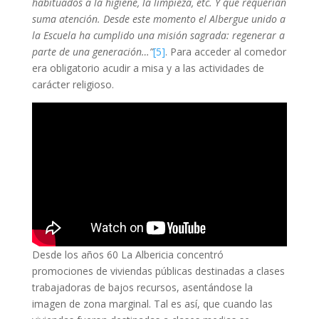
habituados a la higiene, la limpieza, etc. Y que requerían
suma atención. Desde este momento el Albergue unido a
la Escuela ha cumplido una misión sagrada: regenerar a
parte de una generación…”
[5]
. Para acceder al comedor
era obligatorio acudir a misa y a las actividades de
carácter religioso.
Desde los años 60 La Albericia concentró
promociones de viviendas públicas destinadas a clases
trabajadoras de bajos recursos, asentándose la
imagen de zona marginal. Tal es así, que cuando las