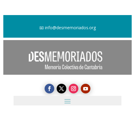
📧
info@desmemoriados.org