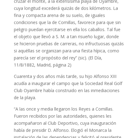
cruzar el monte, a la extensísima playa de Oyambre,
cuya longitud excederá quizás de dos kilómetros. La
fina y compacta arena de su suelo, de iguales
condiciones que la de Comillas, favorece para que sin
peligro puedan ejercitarse en ella los caballos. Tal fue
el objeto que llevó a S. M. a tan risueño lugar, donde
se hicieron pruebas de carreras, no infructuosas quizás
si aquéllas se organizan para una fiesta hípica, como
parecía ser el propósito del rey” (sic). (El Día,
11/8/1882, Madrid, página 2)
Cuarenta y dos años más tarde, su hijo Alfonso XIII
acudía a inaugurar el campo que la Sociedad Real Golf
Club Oyambre había construido en las inmediaciones
de la playa.
“A las once y media llegaron los Reyes a Comillas.
Fueron recibidos por las autoridades, quienes les
acompañaron al Club Deportivo, cuya inauguración
había de presidir D. Alfonso. Elogió el Monarca la
instalación de las dependencias y felicitó al presidente