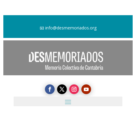
📧
info@desmemoriados.org