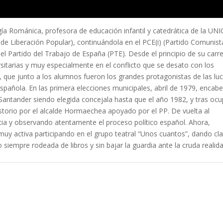
ogía Románica, profesora de educación infantil y catedrática de la UN
 de Liberación Popular), continuándola en el PCE(i) (Partido Comunist
del Partido del Trabajo de España (PTE). Desde el principio de su carr
sitarias y muy especialmente en el conflicto que se desato con los
que junto a los alumnos fueron los grandes protagonistas de las lu
española. En las primera elecciones municipales, abril de 1979, encab
Santander siendo elegida concejala hasta que el año 1982, y tras ocu
istorio por el alcalde Hormaechea apoyado por el PP. De vuelta al
icia y observando atentamente el proceso político español. Ahora,
 muy activa participando en el grupo teatral “Unos cuantos”, dando cl
iempre rodeada de libros y sin bajar la guardia ante la cruda realida