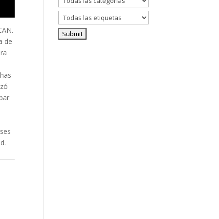
ICAN.
a de
era
chas
ezó
par
ases
d.