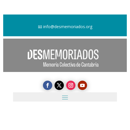
📧
info@desmemoriados.org