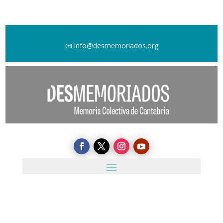
📧
info@desmemoriados.org