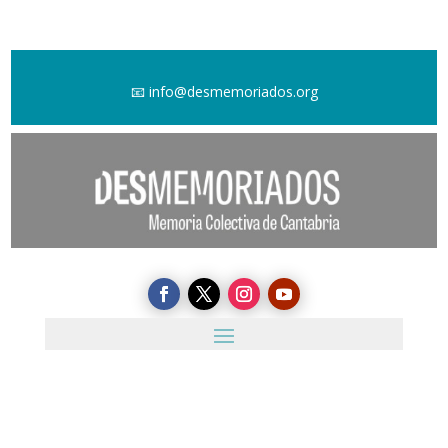
📧
info@desmemoriados.org