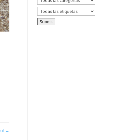
e
zul
→