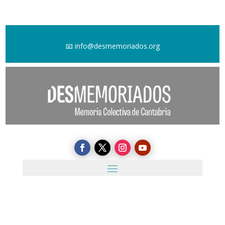
📧
info@desmemoriados.org