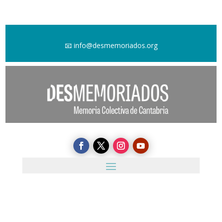
📧
info@desmemoriados.org