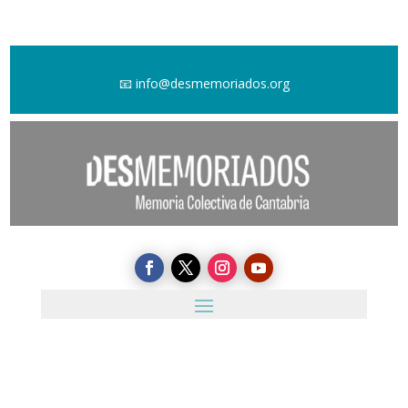
📧
info@desmemoriados.org