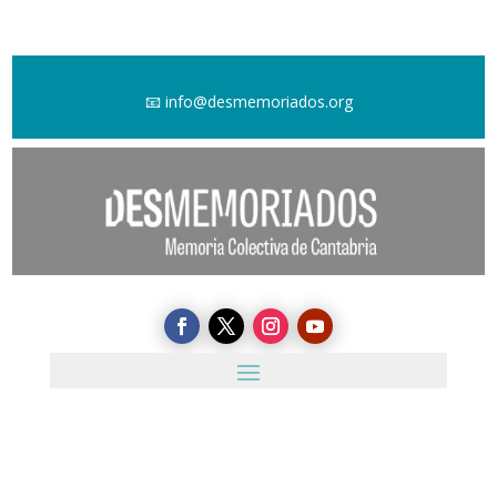
📧
info@desmemoriados.org