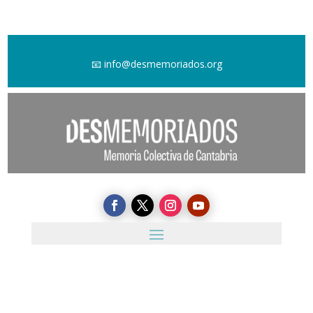
📧
info@desmemoriados.org