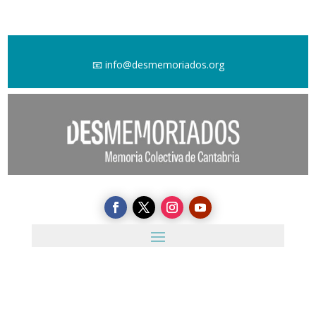
📧
info@desmemoriados.org