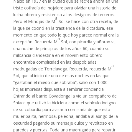
Nació en 1937 en la ciudad que se recrea ahora en una
triste cofradía del hojaldre para olvidar una historia de
lucha obrera y resistencia a los designios de terceros.
a
Pero el Milhojas de M
Sol se hace con otra receta, de
la que se cocinó en la trastienda de la dictadura, ese
momento en que todo lo que hoy parece normal era la
a
excepción. Recuerda M
Sol, con picardía y añoranza,
una noche de principios de los años 60, cuando su
militancia clandestina en el movimiento obrero
encontraba complicidad en las despobladas
a
madrugadas de Torrelavega. Recuerda, recuerda M
Sol, que al inicio de una de esas noches en las que
“gastaban el miedo que sobraba”, salió con 1.000
hojas impresas dispuesta a sembrar conciencia.
Entrando al barrio Covadonga la vio un compañero de
Sniace que utilizó la bicicleta como el vehículo indigno
de su cobardía para avisar a comisaría de que esta
mujer bajita, hermosa, peleona, andaba al abrigo de la
oscuridad pegando su mensaje dulce y revoltoso en
paredes y puertas. Toda una madrugada para repartir