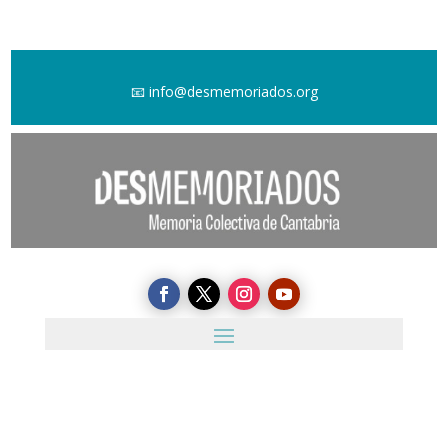
📧
info@desmemoriados.org