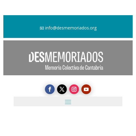
📧
info@desmemoriados.org