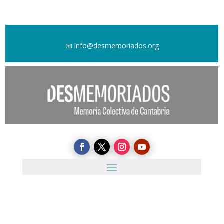
📧
info@desmemoriados.org