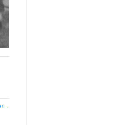
sas
→