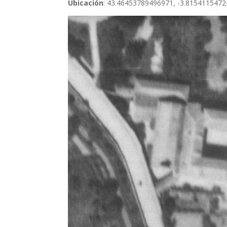
Ubicación
: 43.46453789496971, -3.815411547