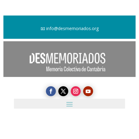
📧
info@desmemoriados.org