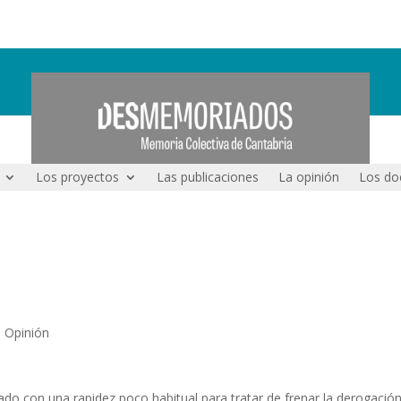
Los proyectos
Las publicaciones
La opinión
Los do
Opinión
ado con una rapidez poco habitual para tratar de frenar la derogació