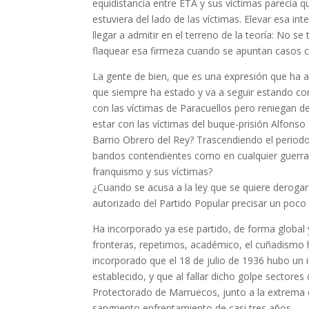
equidistancia entre ETA y sus víctimas parecía q
estuviera del lado de las víctimas. Elevar esa i
llegar a admitir en el terreno de la teoría: No se
flaquear esa firmeza cuando se apuntan casos 
La gente de bien, que es una expresión que ha ad
que siempre ha estado y va a seguir estando con
con las víctimas de Paracuellos pero reniegan 
estar con las víctimas del buque-prisión Alfonso
Barrio Obrero del Rey? Trascendiendo el period
bandos contendientes como en cualquier guerra, 
franquismo y sus víctimas?
¿Cuando se acusa a la ley que se quiere derogar
autorizado del Partido Popular precisar un poc
Ha incorporado ya ese partido, de forma global 
fronteras, repetimos, académico, el cuñadismo
incorporado que el 18 de julio de 1936 hubo un 
establecido, y que al fallar dicho golpe sectore
Protectorado de Marruecos, junto a la extrema 
sangriento enfrentamiento de casi tres años.