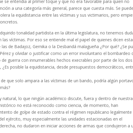
ue se entendía al primer toque y que no era favorable para quien no
ntención a una categoría más general, parece que cuesta más. Se pued
 tolera la equidistancia entre las víctimas y sus victimarios, pero empi
concretos.
quirido tonalidad partidista en la última legislatura, no tenemos dud
 las víctimas. Por eso se entiende mal el papel de quienes dicen esta
de las de Badajoz, Gernika o la Desbandá malagueña ¿Por qué? ¿Se p
 Pérez y olvidar o justificar como un error involuntario el bombardeo 
o de guerra con innumerables hechos execrables por parte de los dos
¿Es posible la equidistancia, desde presupuestos democráticos, entr
 de que solo ampara a las víctimas de un bando, podría algún portav
o más?
y natural, lo que ningún académico discute, fuera y dentro de nuestra
 histórico no está reconocido como ciencia, de momento, han
intento de golpe de estado contra el régimen republicano legalmente
s del ejército, muy especialmente las unidades estacionadas en el
derecha, no dudaron en iniciar acciones de armas que condujeron a 