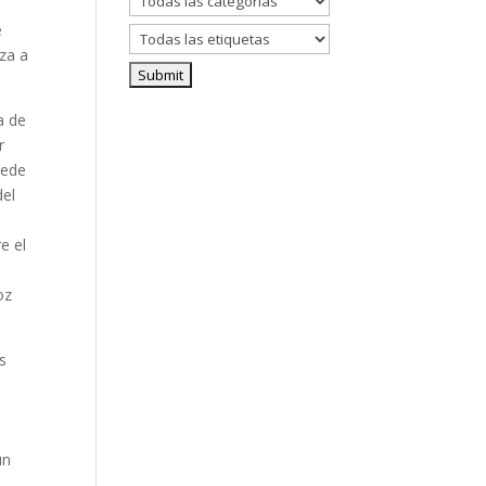
e
eza a
a de
r
uede
del
e el
oz
s
un