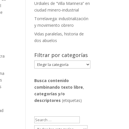
Urdiales de “Villa Marinera” en
l
ciudad minero-industrial
ce
Torrelavega: industrialización
.
y movimiento obrero
Vidas paralelas, historia de
dos abuelos
Filtrar por categorías
tra
Filtrar
por
una
categorías
os
Busca contenido
s
combinando
texto libre
,
categorías y/o
descriptores
(etiquetas)
ad