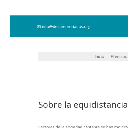
📧
info@desmemoriados.org
Inicio
El equipo
Sobre la equidistancia
Sectores de la sociedad cántabra se han moviliz