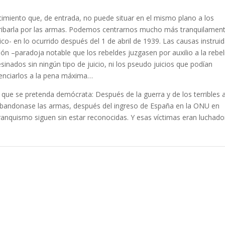
cimiento que, de entrada, no puede situar en el mismo plano a los
derribarla por las armas. Podemos centrarnos mucho más tranquilamen
co- en lo ocurrido después del 1 de abril de 1939. Las causas instrui
lión –paradoja notable que los rebeldes juzgasen por auxilio a la rebe
esinados sin ningún tipo de juicio, ni los pseudo juicios que podían
enciarlos a la pena máxima…
n que se pretenda demócrata: Después de la guerra y de los terribles
 abandonase las armas, después del ingreso de España en la ONU en
ranquismo siguen sin estar reconocidas. Y esas víctimas eran luchado