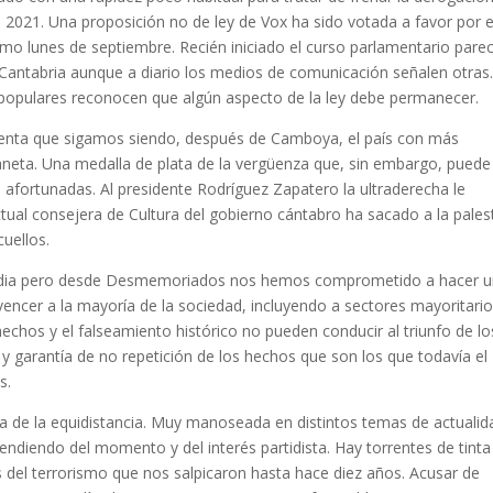
2021. Una proposición no de ley de Vox ha sido votada a favor por e
timo lunes de septiembre. Recién iniciado el curso parlamentario pare
 Cantabria aunque a diario los medios de comunicación señalen otras
populares reconocen que algún aspecto de la ley debe permanecer.
sienta que sigamos siendo, después de Camboya, el país con más
aneta. Una medalla de plata de la vergüenza que, sin embargo, puede
afortunadas. Al presidente Rodríguez Zapatero la ultraderecha le
tual consejera de Cultura del gobierno cántabro ha sacado a la pales
cuellos.
ordia pero desde Desmemoriados nos hemos comprometido a hacer 
ncer a la mayoría de la sociedad, incluyendo a sectores mayoritari
hechos y el falseamiento histórico no pueden conducir al triunfo de lo
n y garantía de no repetición de los hechos que son los que todavía el
s.
a de la equidistancia. Muy manoseada en distintos temas de actualid
diendo del momento y del interés partidista. Hay torrentes de tinta
 del terrorismo que nos salpicaron hasta hace diez años. Acusar de