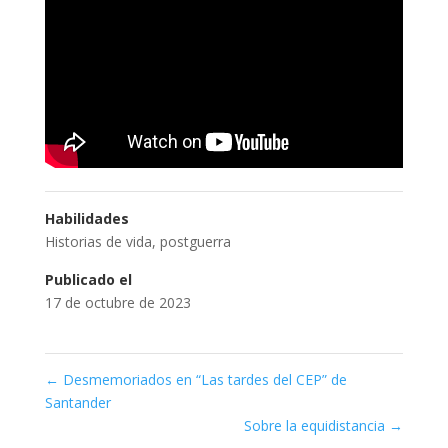
Habilidades
Historias de vida
,
postguerra
Publicado el
17 de octubre de 2023
←
Desmemoriados en “Las tardes del CEP” de
Santander
Sobre la equidistancia
→