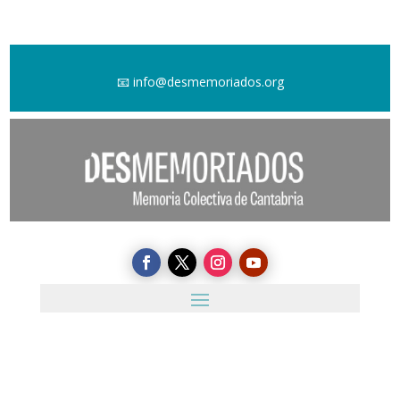
📧
info@desmemoriados.org