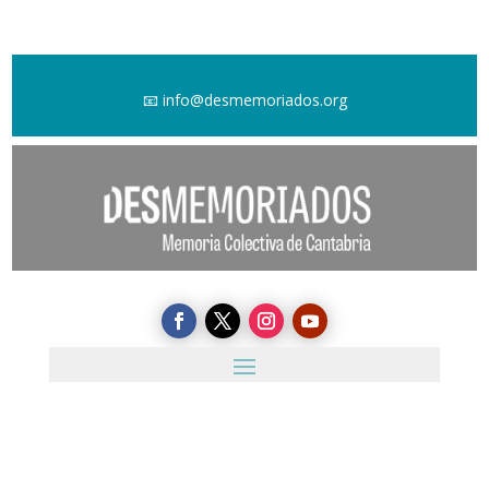
📧
info@desmemoriados.org