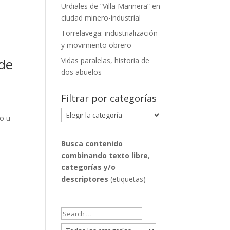
Urdiales de “Villa Marinera” en
ciudad minero-industrial
Torrelavega: industrialización
y movimiento obrero
 de
Vidas paralelas, historia de
dos abuelos
Filtrar por categorías
Filtrar
to u
por
categorías
Busca contenido
combinando
texto libre
,
categorías y/o
descriptores
(etiquetas)