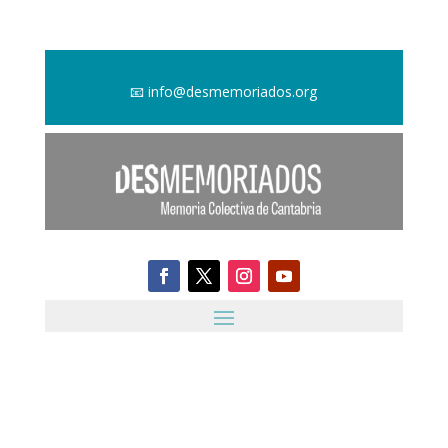
📧
info@desmemoriados.org