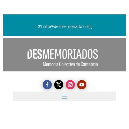
📧
info@desmemoriados.org