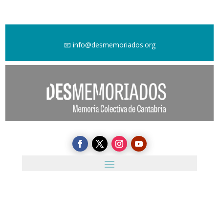
📧
info@desmemoriados.org