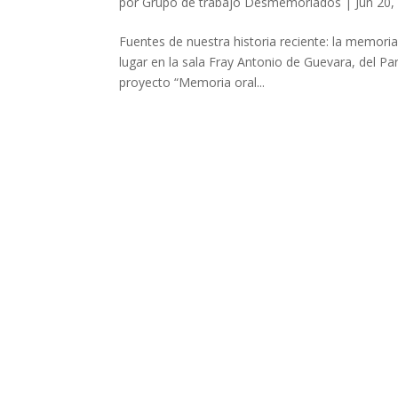
por
Grupo de trabajo Desmemoriados
|
Jun 20,
Fuentes de nuestra historia reciente: la memoria
lugar en la sala Fray Antonio de Guevara, del Par
proyecto “Memoria oral...