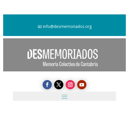
📧
info@desmemoriados.org