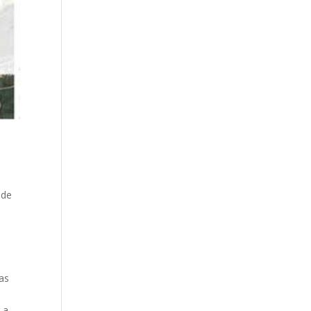
 de
as
 a