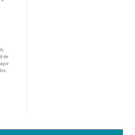
el,
ad de
mayor
los