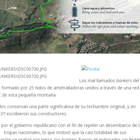
Los mal llamados
búnkers
del
 formado por 25 nidos de ametralladoras unidos a través de una red
e C de esta pequeña montaña.
os conservan una parte significativa de su techumbre original, y en
937 escribieron sus constructores.
por el gobierno republicano con el fin de repel
er un desembarco de l
tropas nacionales, lo que motivó que la casi totalidad de sus
sión se realizó por tierra, los
búnkers
fueron abandonados sin llegar