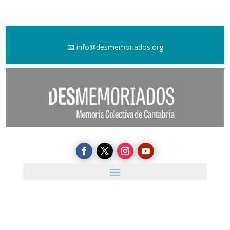
📧
info@desmemoriados.org