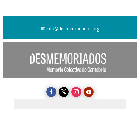
📧
info@desmemoriados.org